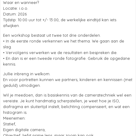
Waar en wanneer?
Locatie: i.o.o.
Datum: 2026
Tijdstip: 10:00 uur tot +/- 13:00, de werkelijke eindtijd kan iets
afwijken.
Een workshop bestaat uit twee tot drie onderdelen.
• In de eerste ronde verkennen we het thema. We gaan aan de
slag.
• Vervolgens verwerken we de resultaten en bespreken die.
• En dan is er een tweede ronde fotografie. Gebruik de opgedane
kennis.
Jullie inbreng in welkom.
En voor portretten kunnen we partners, kinderen en kennissen (met
geduld) uitnodigen.
Wil je meedoen, dan is basiskennis van de cameratechniek wel een
vereiste. Je kunt handmatig scherpstellen, je weet hoe je ISO,
diafragma en sluitertijd instelt, belichting compenseert, en wat een
histogram is.
Meenemen:
Statief,
Eigen digitale camera,
Objectief: liefst prime lens, maar zoom kan ook.